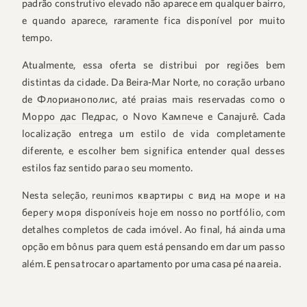
padrão construtivo elevado não aparece em qualquer bairro,
e quando aparece, raramente fica disponível por muito
tempo.
Atualmente, essa oferta se distribui por regiões bem
distintas da cidade. Da Beira-Mar Norte, no coração urbano
de
Флорианополис
, até praias mais reservadas como o
Морро дас Педрас
, o Novo
Кампече
e Canajurê. Cada
localização entrega um estilo de vida completamente
diferente, e escolher bem significa entender qual desses
estilos faz sentido para o seu momento.
Nesta seleção, reunimos
квартиры
с
вид на море
и
на
берегу моря
disponíveis hoje em nosso no
portfólio
, com
detalhes completos de cada imóvel. Ao final, há ainda uma
opção em bônus para quem está pensando em dar um passo
além. E pensa trocar o apartamento por uma casa pé na areia.