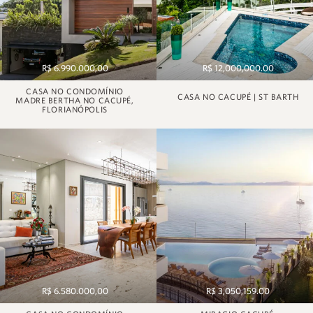
R$ 6.990.000,00
R$ 12,000,000.00
CASA NO CONDOMÍNIO
CASA NO CACUPÉ | ST BARTH
MADRE BERTHA NO CACUPÉ,
FLORIANÓPOLIS
R$ 6.580.000,00
R$ 3,050,159.00