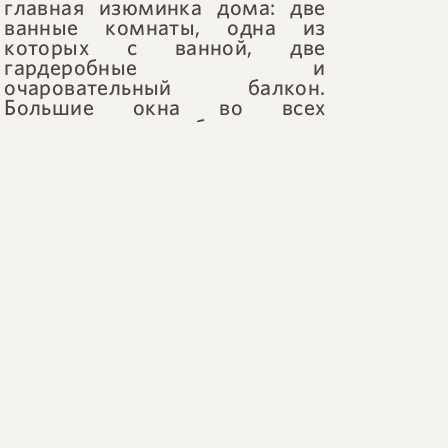
главная изюминка дома: две
ванные комнаты, одна из
которых с ванной, две
гардеробные и
очаровательный балкон.
Большие окна во всех
комнатах обеспечивают
отличное естественное
освещение и вентиляцию.
В кондоминиуме
предусмотрена
круглосуточная охрана,
детская площадка и
многофункциональная
спортивная площадка, что
обеспечивает безопасность и
отдых в спокойной обстановке.
Доверьтесь нашим брокерам и
нашим специализированным
консультантам по