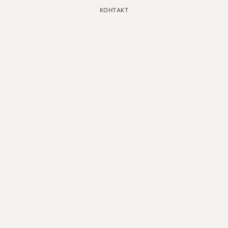
КОНТАКТ
ИНСТАГРАМ
GOOGLE
ФЕЙСБУК
LINKEDIN
ПИНТЕРЕСТ
ЮТУБ
X
РУССКИЙ