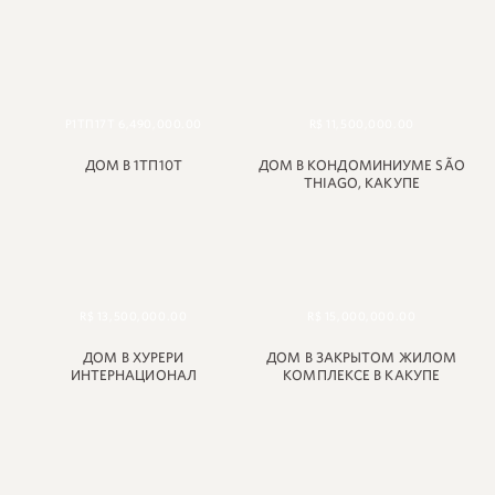
Р1ТП17Т 6,490,000.00
R$ 11,500,000.00
ДОМ В 1ТП10Т
ДОМ В КОНДОМИНИУМЕ SÃO
THIAGO, КАКУПЕ
R$ 13,500,000.00
R$ 15,000,000.00
ДОМ В ХУРЕРИ
ДОМ В ЗАКРЫТОМ ЖИЛОМ
ИНТЕРНАЦИОНАЛ
КОМПЛЕКСЕ В КАКУПЕ