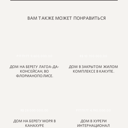
ВАМ ТАКЖЕ МОЖЕТ ПОНРАВИТЬСЯ
Р1ТП17Т 9,600,000.00
R$ 10 700 000,00
ДОМ НА БЕРЕГУ ЛАГОА-ДА-
ДОМ В ЗАКРЫТОМ ЖИЛОМ
КОНСЕЙСАН, ВО
КОМПЛЕКСЕ В КАКУПЕ.
ФЛОРИАНОПОЛИСЕ.
+55 48 99660 6799
R$ 28 000 000,00
Р1ТП17Т 4,190,000.00
ДОМ НА БЕРЕГУ МОРЯ В
ДОМ В ХУРЕРИ
КАНАХУРЕ
ИНТЕРНАЦИОНАЛ