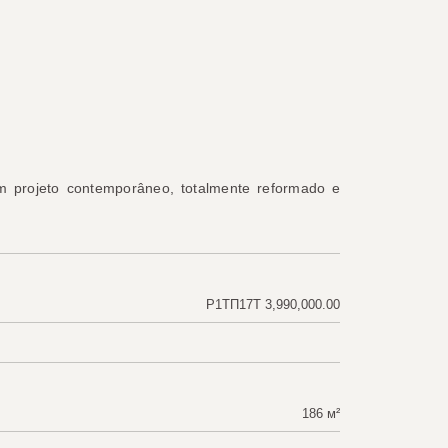
m projeto contemporâneo, totalmente reformado e
Р1ТП17Т 3,990,000.00
186 м²