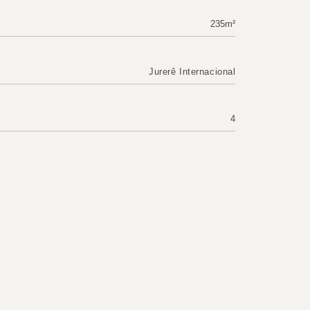
235m²
Jurerê Internacional
4
4
100044
ертов оперативно свяжется с вами,