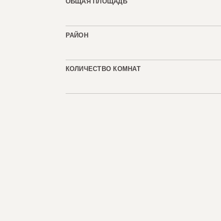
ОБЩАЯ ПЛОЩАДЬ
РАЙОН
КОЛИЧЕСТВО КОМНАТ
КОЛИЧЕСТВО ЛЮКСОВ
ВИД
КОД СОБСТВЕННОСТИ
Заинтересованы в этом объекте? 
чтобы помочь.