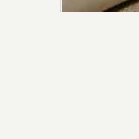
+55 48 99660 6799
R$ 4.108.000,00
APARTAMENTO NO PUERTO MADERO EM JURERÊ
RESIDÊNCIAS 