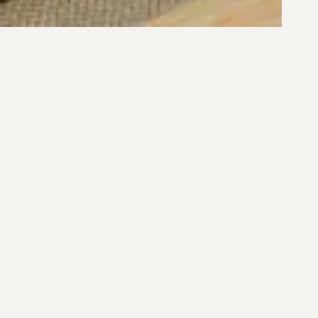
R$ 4.930.000,00
R$ 3.800.000,00
SUSPENSAS NO TERRA ALL RESORT
COBERTURA NO NOVO CAM
EM PORTO BELO
FLORIANÓPOLIS