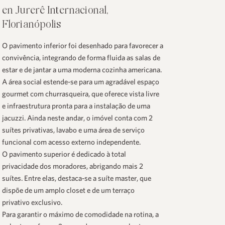
en Jurerê Internacional,
Florianópolis
O pavimento inferior foi desenhado para favorecer a
convivência, integrando de forma fluida as salas de
estar e de jantar a uma moderna cozinha americana.
A área social estende-se para um agradável espaço
gourmet com churrasqueira, que oferece vista livre
e infraestrutura pronta para a instalação de uma
jacuzzi. Ainda neste andar, o imóvel conta com 2
suítes privativas, lavabo e uma área de serviço
funcional com acesso externo independente.
O pavimento superior é dedicado à total
privacidade dos moradores, abrigando mais 2
suítes. Entre elas, destaca-se a suíte master, que
dispõe de um amplo closet e de um terraço
privativo exclusivo.
Para garantir o máximo de comodidade na rotina, a