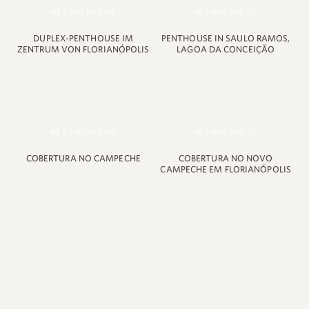
R$ 3.590.000,00
R$ 2.800.000,00
DUPLEX-PENTHOUSE IM
PENTHOUSE IN SAULO RAMOS,
ZENTRUM VON FLORIANÓPOLIS
LAGOA DA CONCEIÇÃO
R$ 2.700.000,00
R$ 3.800.000,00
COBERTURA NO CAMPECHE
COBERTURA NO NOVO
CAMPECHE EM FLORIANÓPOLIS