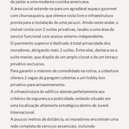
de jantar a uma moderna cozinha americana.
A área social estende-se para um agradável espaço gourmet
com churrasqueira, que oferece vista livre e infraestrutura
pronta para a instalação de uma jacuzzi. Ainda neste andar, o
imóvel conta com 2 suítes privativas, lavabo e uma área de
serviço funcional com acesso externo independente.
O pavimento superior é dedicado à total privacidade dos
moradores, abrigando mais 2 suítes. Entre elas, destaca-se a
suíte master, que dispõe de um amplo closet e de um terraço
privativo exclusivo.
Para garantir o máximo de comodidade na rotina, a cobertura
oferece 2 vagas de garagem cobertas e um hobby box
privativo para armazenamento.
A infraestrutura do edifício atende perfeitamente aos
critérios de segurança e praticidade, estando situado em
uma localização altamente estratégica dentro de Jurerê
Internacional.
A poucos metros de distância, os moradores encontram uma
rede completa de serviços essenciais, incluindo