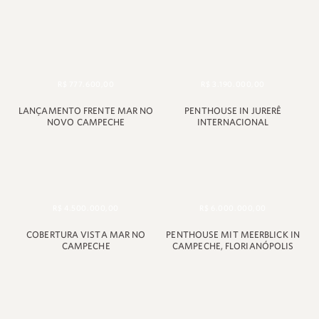
+55 48 99660 6799
R$ 777.600,00
R$ 3.190.000,00
LANÇAMENTO FRENTE MAR NO
PENTHOUSE IN JURERÊ
NOVO CAMPECHE
INTERNACIONAL
R$ 4.500.000,00
R$ 6.000.000,00
COBERTURA VISTA MAR NO
PENTHOUSE MIT MEERBLICK IN
CAMPECHE
CAMPECHE, FLORIANÓPOLIS