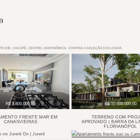
MPECHE, CACUPÉ, CENTRO, AGRONÔMICA. CONFIRA A SELEÇÃO EXCLUSIVA.
R$ 3.800.000,00
R$ 10.000.000,00
AMENTO FRENTE MAR EM
TERRENO COM PRO
CANASVIEIRAS
APROVADO | BARRA DA L
FLORIANÓPOL
R$ 3.235.000,00
R$ 10.200.000,00