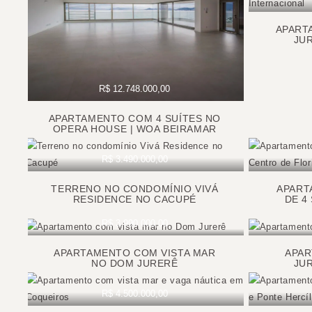
APART
JU
R$ 12.748.000,00
APARTAMENTO COM 4 SUÍTES NO
OPERA HOUSE | WOA BEIRAMAR
R$ 3.490.000,00
TERRENO NO CONDOMÍNIO VIVÁ
APART
RESIDENCE NO CACUPÉ
DE 4
R$ 3.990.000,00
APARTAMENTO COM VISTA MAR
APAR
NO DOM JURERÊ
JU
R$ 4.500.000,00