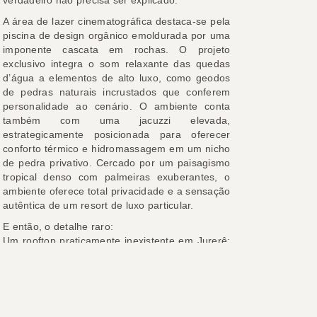
A área de lazer cinematográfica destaca-se pela
piscina de design orgânico emoldurada por uma
imponente cascata em rochas. O projeto
exclusivo integra o som relaxante das quedas
d’água a elementos de alto luxo, como geodos
de pedras naturais incrustados que conferem
personalidade ao cenário. O ambiente conta
também com uma jacuzzi elevada,
estrategicamente posicionada para oferecer
conforto térmico e hidromassagem em um nicho
de pedra privativo. Cercado por um paisagismo
tropical denso com palmeiras exuberantes, o
ambiente oferece total privacidade e a sensação
autêntica de um resort de luxo particular.
E então, o detalhe raro:
Um rooftop praticamente inexistente em Jurerê:
lounge reservado, espaço gourmet e uma
sacada com hidro que se abre para o céu. Um
refúgio elevado. Um cenário privado para
momentos que não se repetem.