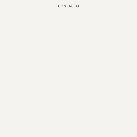
CONTACTO
INSTAGRAM
GOOGLE
FACEBOOK
LINKEDIN
PINTEREST
YOUTUBE
X
ESPAÑOL