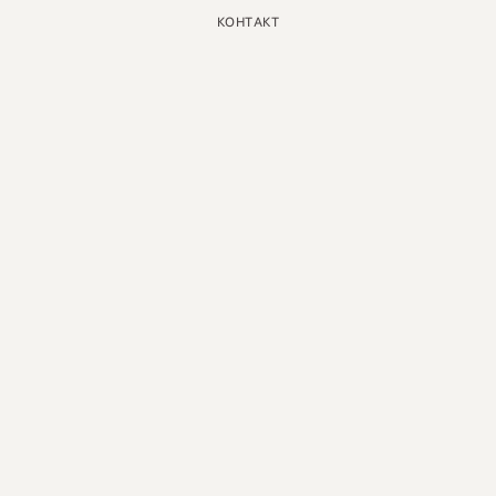
КОНТАКТ
ИНСТАГРАМ
GOOGLE
ФЕЙСБУК
LINKEDIN
ПИНТЕРЕСТ
ЮТУБ
X
РУССКИЙ