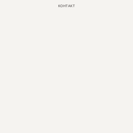
КОНТАКТ
ИНСТАГРАМ
GOOGLE
ФЕЙСБУК
LINKEDIN
ПИНТЕРЕСТ
ЮТУБ
X
РУССКИЙ