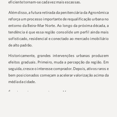
eficiente tornam-se cada vez mais escassas.
Além disso, a futura retirada da penitenciária da Agronômica
reforça um processo importante de requalificação urbana no
entorno da Beira-Mar Norte. Ao longo da próxima década, a
tendência é que essa região consolide um perfil ainda mais
sofisticado, residencial e conectado ao mercado imobiliário
de alto padrão.
Historicamente, grandes intervenções urbanas produzem
efeitos graduais. Primeiro, muda a percepção da região. Em
seguida, cresce o interesse comprador. Depois, ativos raros e
bem posicionados começam a acelerar valorização acima da
média da cidade.
É exatamente nesse ponto que o
Милан
passa a ocupar uma
posição diferenciada.