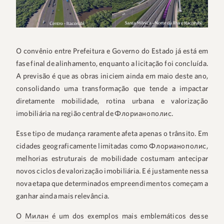
O convênio entre Prefeitura e Governo do Estado já está em
fase final de alinhamento, enquanto a licitação foi concluída.
A previsão é que as obras iniciem ainda em maio deste ano,
consolidando uma transformação que tende a impactar
diretamente mobilidade, rotina urbana e valorização
imobiliária na região central de
Флорианополис
.
Esse tipo de mudança raramente afeta apenas o trânsito. Em
cidades geograficamente limitadas como
Флорианополис
,
melhorias estruturais de mobilidade costumam antecipar
novos ciclos de valorização imobiliária. E é justamente nessa
nova etapa que determinados
empreendimentos
começam a
ganhar ainda mais relevância.
O
Милан
é um dos exemplos mais emblemáticos desse