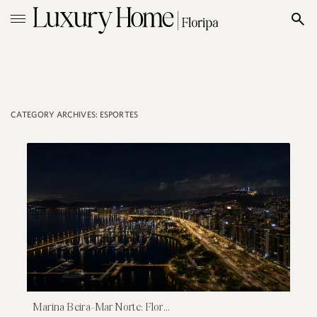
CATEGORY ARCHIVES:
ESPORTES