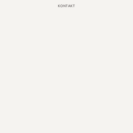
KONTAKT
INSTAGRAM
GOOGLE
FACEBOOK
LINKEDIN
PINTEREST
YOUTUBE
X
DEUTSCH