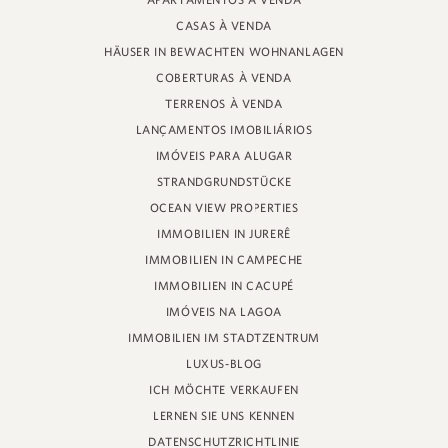
APARTAMENTOS À VENDA
PROFESSOR HEINZ BRAUNSPERGER STRASSE 88 - LADEN 3
CASAS À VENDA
JURERÊ INTERNACIONAL, FLORIANÓPOLIS
SANTA CATARINA - 88053-680
HÄUSER IN BEWACHTEN WOHNANLAGEN
COBERTURAS À VENDA
CRECI 11161
TERRENOS À VENDA
LANÇAMENTOS IMOBILIÁRIOS
IMÓVEIS PARA ALUGAR
STRANDGRUNDSTÜCKE
OCEAN VIEW PROPERTIES
IMMOBILIEN IN JURERÊ
IMMOBILIEN IN CAMPECHE
IMMOBILIEN IN CACUPÉ
IMÓVEIS NA LAGOA
IMMOBILIEN IM STADTZENTRUM
LUXUS-BLOG
ICH MÖCHTE VERKAUFEN
LERNEN SIE UNS KENNEN
DATENSCHUTZRICHTLINIE