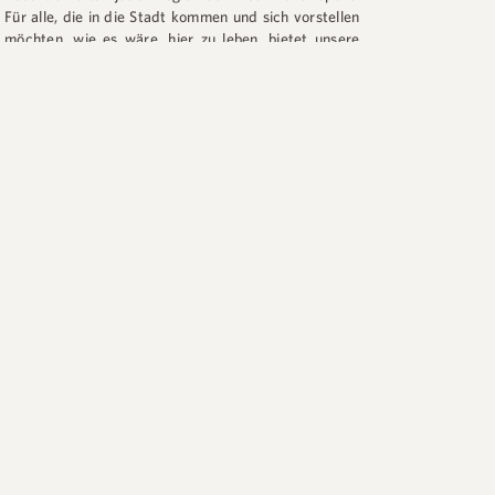
Für alle, die in die Stadt kommen und sich vorstellen
möchten, wie es wäre, hier zu leben, bietet unsere
Auswahl mehr als nur Lage und Wohnfläche.
Wir wählen Immobilien aus, die perfekt zu Ihrer
aktuellen Lebensphase passen. Dabei
berücksichtigen wir Aspekte wie Ihren Familienalltag
mit Kindern, Empfehlungen für Schulen,
Sportmöglichkeiten, Geschäfte, Freizeitaktivitäten
und die Dynamik der jeweiligen Nachbarschaft –
immer mit einem feinen Gespür für Ihre Bedürfnisse
und Wünsche. Kurz gesagt: Von der Suche bis zur
Verhandlung sind wir in jedem Schritt an Ihrer Seite.
Mit unserer Erfahrung und umfassenden Kenntnis
der Region finden wir den idealen Ort zum Wohnen
und Investieren für Sie. Wir befinden uns in
Jurerê
Internacional
In
Professor Heinz Braunsperger
Straße 88 – Laden 3
.
Vereinbaren Sie Ihren
R$ 5.490.000,00
Besuch.
ACIONAL
HAUS MIT 5 SUITEN IN JURERÊ INTERNACIONAL