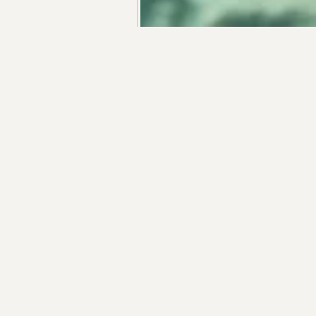
+55 48 99660 6799
R$ 7.800.000,00
HAUS IN EINER BEWACHTEN WOHNANLAGE NR.
HAUS MIT
RIO TAVARES