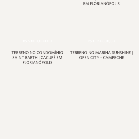
EM FLORIANÓPOLIS
R$ 5,000,000.00
R$ 1.190.000,00
TERRENO NO CONDOMÍNIO
TERRENO NO MARINA SUNSHINE |
SAINT BARTH | CACUPÉ EM
OPEN CITY – CAMPECHE
FLORIANÓPOLIS