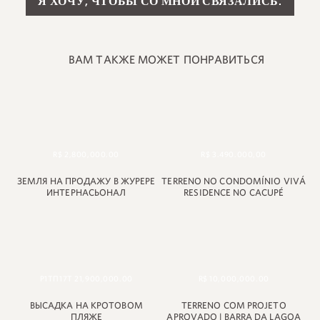
ВАМ ТАКЖЕ МОЖЕТ ПОНРАВИТЬСЯ
+55 48 99660 6799
R$ 2,800,000.00
R$ 3.490.000,00
ЗЕМЛЯ НА ПРОДАЖУ В ЖУРЕРЕ
TERRENO NO CONDOMÍNIO VIVÁ
ИНТЕРНАСЬОНАЛ
RESIDENCE NO CACUPÉ
Р1ТП17Т 21,900,000.00
R$ 10,000,000.00
ВЫСАДКА НА КРОТОВОМ
TERRENO COM PROJETO
ПЛЯЖЕ
APROVADO | BARRA DA LAGOA