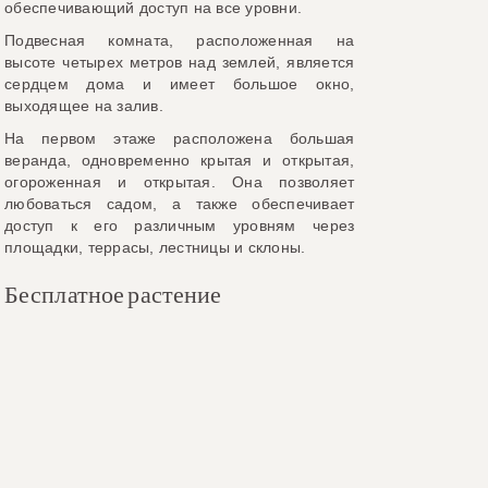
обеспечивающий доступ на все уровни.
Подвесная комната, расположенная на
высоте четырех метров над землей, является
сердцем дома и имеет большое окно,
выходящее на залив.
На первом этаже расположена большая
веранда, одновременно крытая и открытая,
огороженная и открытая. Она позволяет
любоваться садом, а также обеспечивает
доступ к его различным уровням через
площадки, террасы, лестницы и склоны.
Бесплатное растение
Это позволяет паре наслаждаться всеми
преимуществами “пустого гнезда”, без
ограничений в отношении личной жизни.
В этой гостиной спальня, гостиная и кухня
объединены в одно пространство. Ванные
комнаты, гардеробная, прачечная и кладовая
расположены с восточной стороны. Эти