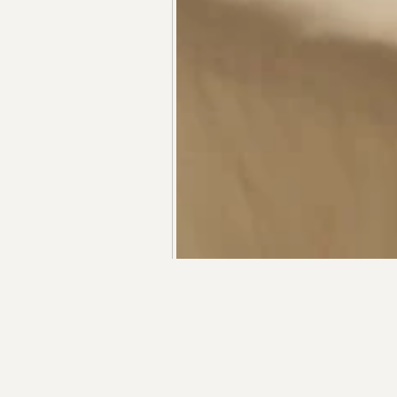
+55 48 99660 6799
R$ 14 800 000,00
Дом в Аморевилле, Jurerê Internacional
R$ 17 000 000,00