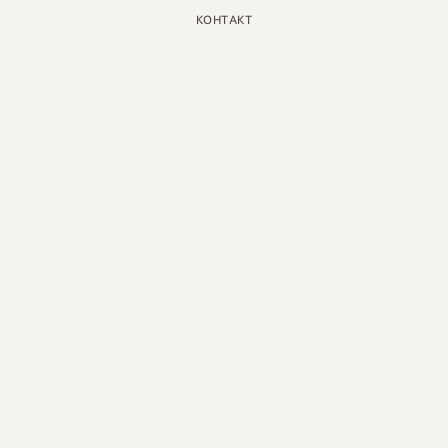
КОНТАКТ
ИНСТАГРАМ
GOOGLE
ФЕЙСБУК
LINKEDIN
ПИНТЕРЕСТ
ЮТУБ
X
РУССКИЙ