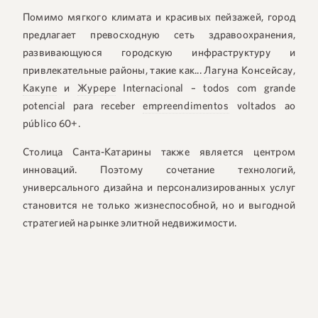
Помимо мягкого климата и красивых пейзажей, город
предлагает превосходную сеть здравоохранения,
развивающуюся городскую инфраструктуру и
привлекательные районы, такие как...
Лагуна Консейсау
,
Какупе
и
Журере
Internacional – todos com grande
potencial para receber
empreendimentos
voltados ao
público 60+.
Столица Санта-Катарины также является центром
инноваций. Поэтому сочетание технологий,
универсального дизайна и персонализированных услуг
становится не только жизнеспособной, но и выгодной
стратегией на рынке элитной недвижимости.
5 районов Флорианополиса, где
можно прекрасно жить после выхода