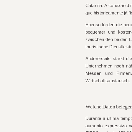
Catarina. A conexão di
que historicamente já fi
Ebenso fördert die neu
bequemer und kosteng
zwischen den beiden L
touristische Dienstleist
Andererseits stärkt di
Unternehmen noch nähe
Messen und Firmenve
Wirtschaftsaustausch.
Welche Daten belegen
Durante a última temp
aumento expressivo n