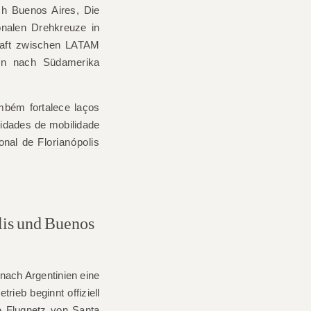
ach Buenos Aires
, Die
ionalen Drehkreuze in
chaft zwischen LATAM
gen nach Südamerika
mbém fortalece laços
nidades de mobilidade
ional de
Florianópolis
lis und Buenos
nach Argentinien eine
rieb beginnt offiziell
e Flugnetz von Santa