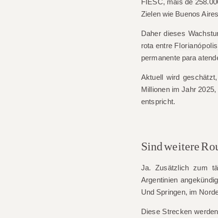
FIESC, mais de
258.0
Zielen wie Buenos Aire
Daher dieses Wachst
rota entre
Florianópolis
permanente para atend
Aktuell wird geschätzt
Millionen
im Jahr 2025,
entspricht.
Sind weitere Rou
Ja. Zusätzlich zum t
Argentinien angekündi
Und
Springen
, im Nord
Diese Strecken werden