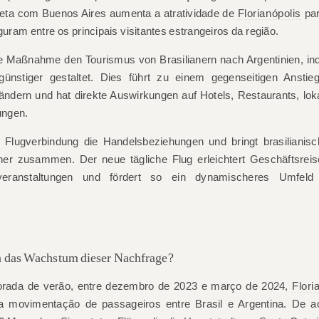
reta com Buenos Aires aumenta a atratividade de
Florianópolis
par
guram entre os principais visitantes estrangeiros da região.
e Maßnahme den Tourismus von Brasilianern nach Argentinien, in
ünstiger gestaltet. Dies führt zu einem gegenseitigen Anstie
ändern und hat direkte Auswirkungen auf Hotels, Restaurants, lo
ungen.
e Flugverbindung die Handelsbeziehungen und bringt brasilianis
r zusammen. Der neue tägliche Flug erleichtert Geschäftsreis
ranstaltungen und fördert so ein dynamischeres Umfeld f
 das Wachstum dieser Nachfrage?
orada de verão, entre dezembro de 2023 e março de 2024,
Flori
a movimentação de passageiros entre Brasil e Argentina. De 