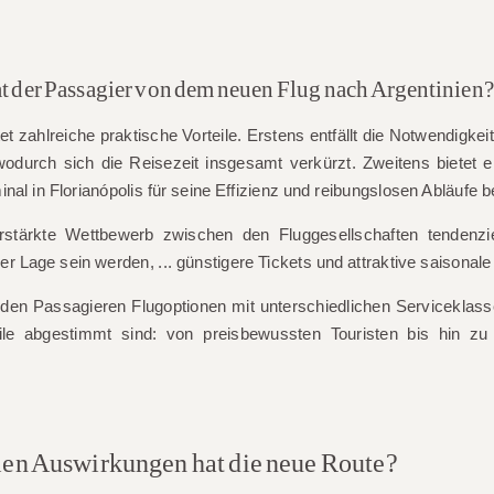
 der Passagier von dem neuen Flug nach Argentinien?
tet zahlreiche praktische Vorteile. Erstens entfällt die Notwendigk
wodurch sich die Reisezeit insgesamt verkürzt. Zweitens bietet 
nal in Florianópolis für seine Effizienz und reibungslosen Abläufe b
tärkte Wettbewerb zwischen den Fluggesellschaften tendenzie
der Lage sein werden, ...
günstigere Tickets
und attraktive saisonale
den Passagieren Flugoptionen mit unterschiedlichen Serviceklass
ile abgestimmt sind: von preisbewussten Touristen bis hin zu
len Auswirkungen hat die neue Route?