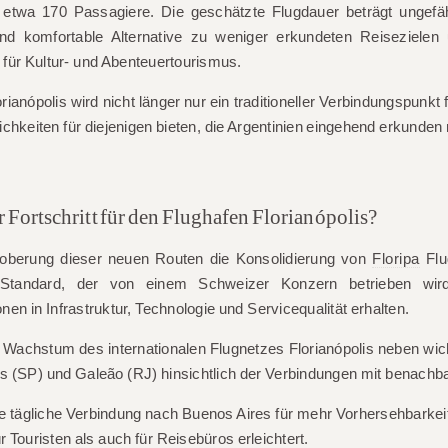
ür etwa 170 Passagiere. Die geschätzte Flugdauer beträgt ungef
und komfortable Alternative zu weniger erkundeten Reisezielen u
 für Kultur- und Abenteuertourismus.
ianópolis wird nicht länger nur ein traditioneller Verbindungspunkt 
lichkeiten für diejenigen bieten, die Argentinien eingehend erkunde
r Fortschritt für den Flughafen Florianópolis?
roberung dieser neuen Routen die Konsolidierung von
Floripa
Flu
 Standard, der von einem Schweizer Konzern betrieben wir
ionen in Infrastruktur, Technologie und Servicequalität erhalten.
 Wachstum des internationalen Flugnetzes Florianópolis neben wich
s (SP) und Galeão (RJ) hinsichtlich der Verbindungen mit benachb
e tägliche Verbindung nach Buenos Aires für mehr Vorhersehbarkeit
 Touristen als auch für Reisebüros erleichtert.