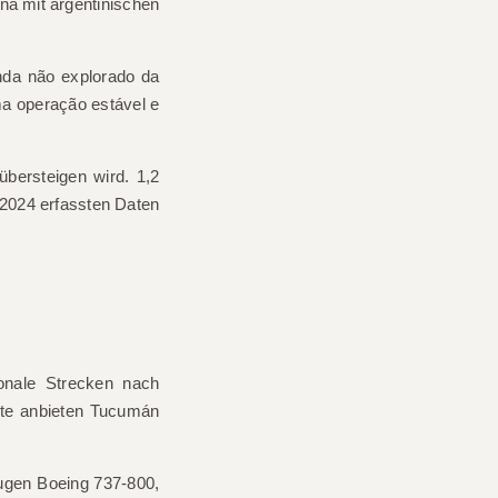
ina mit argentinischen
nda não explorado da
a operação estável e
 übersteigen wird.
1,2
 2024 erfassten Daten
onale Strecken nach
dte anbieten
Tucumán
eugen
Boeing 737-800
,