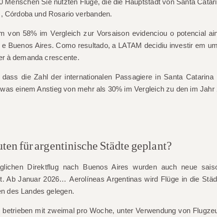
00 Menschen
Sie nutzten Flüge, die die Hauptstadt von Santa Catar
s, Córdoba und Rosario verbanden.
um von
58% im Vergleich zur Vorsaison
evidenciou o potencial ai
e Buenos Aires. Como resultado, a LATAM decidiu investir em um
er à demanda crescente.
, dass die Zahl der internationalen Passagiere in Santa Catarina
 was einem Anstieg von mehr als 30% im Vergleich zu den im Jahr
ten für argentinische Städte geplant?
äglichen Direktflug nach Buenos Aires wurden auch neue sais
gt. Ab Januar 2026…
Aerolíneas Argentinas
wird Flüge in die Stä
en des Landes gelegen.
 betrieben mit
zweimal pro Woche
, unter Verwendung von Flugz