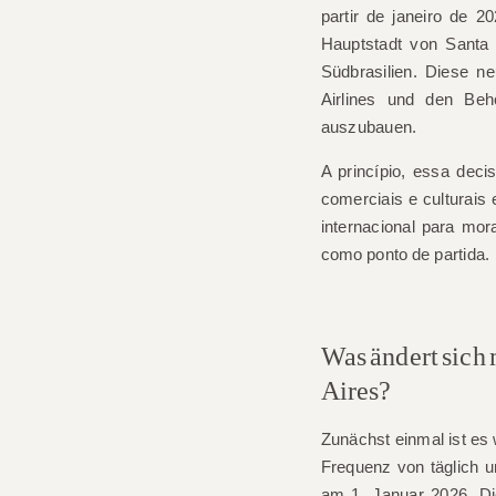
partir de janeiro de
Hauptstadt von Santa C
Südbrasilien. Diese n
Airlines und den Beh
auszubauen.
A princípio, essa dec
comerciais e culturais 
internacional para mor
como ponto de partida.
Was ändert sich
Aires?
Zunächst einmal ist es
Frequenz von
täglich u
am
1. Januar 2026
, D