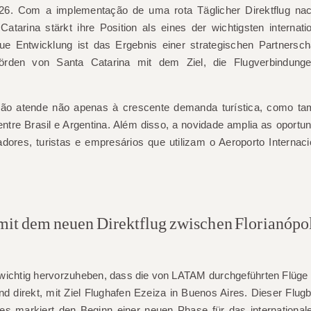
 2026. Com a implementação de uma rota
Täglicher Direktflug n
atarina stärkt ihre Position als eines der wichtigsten internat
eue Entwicklung ist das Ergebnis einer strategischen Partners
örden von Santa Catarina mit dem Ziel, die Flugverbindun
isão atende não apenas à crescente demanda turística, como ta
entre Brasil e Argentina. Além disso, a novidade amplia as oportu
adores, turistas e empresários que utilizam o Aeroporto Internac
 mit dem neuen Direktflug zwischen Florianópo
 wichtig hervorzuheben, dass die von LATAM durchgeführten Flüge 
nd direkt
, mit Ziel Flughafen Ezeiza in Buenos Aires. Dieser Flugbet
ies markiert den Beginn einer neuen Phase für das international