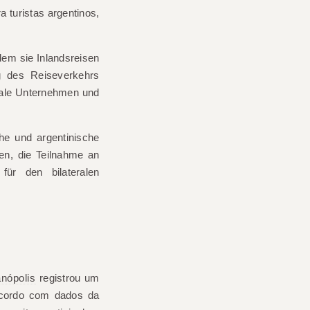
a turistas argentinos,
dem sie Inlandsreisen
g des Reiseverkehrs
kale Unternehmen und
che und argentinische
en, die Teilnahme an
ür den bilateralen
anópolis
registrou um
acordo com dados da