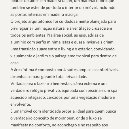
pedra e detalhes em madeira tauari, um material nobre que
também se estende por todo o interior do imóvel, incluindo
as portas internas em madeira maciça.
O projeto arquitetônico foi cuidadosamente planejado para
privilegiar a iluminação natural e a ventilação cruzada em
todos os ambientes. Na área social, as esquadrias de
alumínio com perfis minimalistas e quase invisíveis criam
uma transição suave entre o living e o exterior, convidando
visualmente o jardim e o paisagismo tropical para dentro de
casa.
A área íntima é composta por 4 suítes amplas e confortáveis,
desenhadas para garantir total privacidade.
Voltada para o lazer e o bem-estar, a área externa é um
verdadeiro refúgio privativo, equipada com piscina e um spa
aquecido integrado, cercados por uma vegetação madura e
envolvente.
É um imóvel com identidade própria, ideal para quem busca
o verdadeiro conceito de morar bem, onde o luxo se
manifesta no conforto, no aconchego e no respeito aos