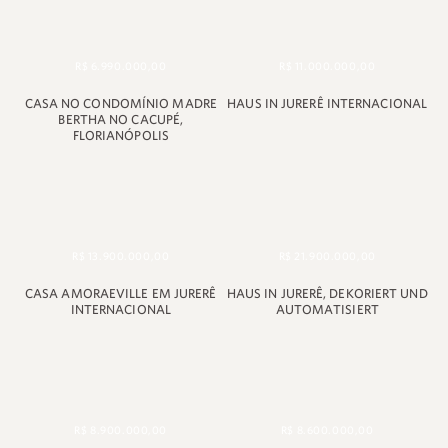
+55 48 99660 6799
R$ 6.990.000,00
R$ 11.000.000,00
CASA NO CONDOMÍNIO MADRE
HAUS IN JURERÊ INTERNACIONAL
BERTHA NO CACUPÉ,
FLORIANÓPOLIS
R$ 13.900.000,00
R$ 21.900.000,00
CASA AMORAEVILLE EM JURERÊ
HAUS IN JURERÊ, DEKORIERT UND
INTERNACIONAL
AUTOMATISIERT
R$ 8.900.000,00
R$ 8.600.000,00