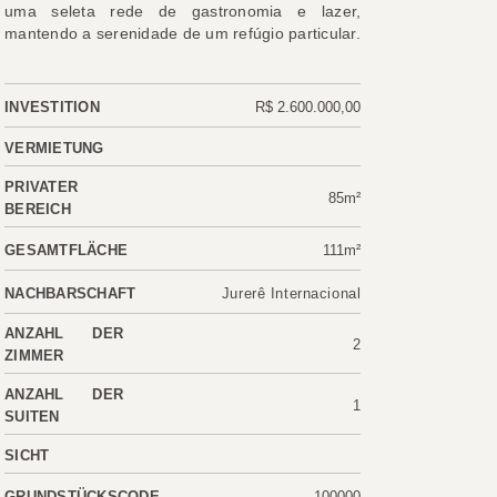
uma seleta rede de gastronomia e lazer,
mantendo a serenidade de um refúgio particular.
INVESTITION
R$ 2.600.000,00
VERMIETUNG
PRIVATER
85m²
BEREICH
GESAMTFLÄCHE
111m²
NACHBARSCHAFT
Jurerê Internacional
ANZAHL DER
2
ZIMMER
ANZAHL DER
1
SUITEN
SICHT
GRUNDSTÜCKSCODE
100000