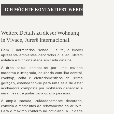
Please leave this field empty.
Weitere Details zu dieser Wohnung
in Vivace, Jurerê Internacional.
Com 2 dormitórios, sendo 1 suíte, o imóvel
apresenta ambientes decorados que equilibram
estética e funcionalidade em cada detalhe.
A área social destaca-se por uma cozinha
moderna e integrada, equipada com ilha central,
cooktop, coifa e eletrodomésticos de última
geração, estendendo-se para uma sala de estar
acolhedora composta por mobiliário generoso e
uma mesa de jantar para quatro pessoas.
A ampla sacada, cuidadosamente decorada,
convida a momentos de relaxamento ao ar livre.
Para o máximo conforto no cotidiano, a unidade