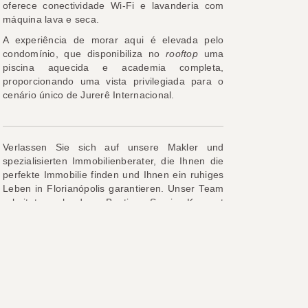
oferece conectividade Wi-Fi e lavanderia com
máquina lava e seca.
A experiência de morar aqui é elevada pelo
condomínio, que disponibiliza no
rooftop
uma
piscina aquecida e academia completa,
proporcionando uma vista privilegiada para o
cenário único de Jurerê Internacional.
Verlassen Sie sich auf unsere Makler und
spezialisierten Immobilienberater, die Ihnen die
perfekte Immobilie finden und Ihnen ein ruhiges
Leben in Florianópolis garantieren. Unser Team
arbeitet nach dem Boutique-Service-Konzept
und bietet Ihnen eine individuelle und
zweisprachige Beratung.
Wir sind Führungskräfte, die sich nicht nur mit
den Eigenschaften der Immobilien auskennen,
sondern auch mit den unterschiedlichen
Lebensstilen und Besonderheiten jeder Region