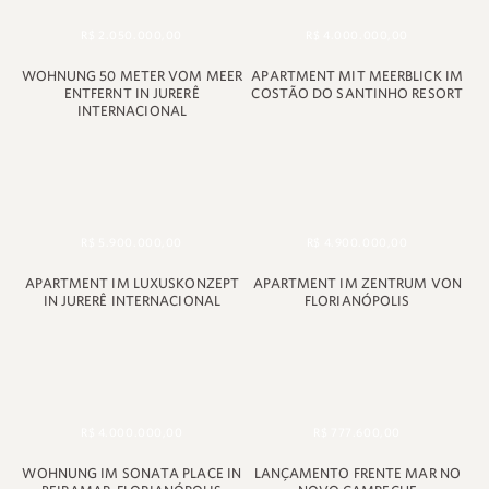
+55 48 99660 6799
R$ 2.050.000,00
R$ 4.000.000,00
WOHNUNG 50 METER VOM MEER
APARTMENT MIT MEERBLICK IM
ENTFERNT IN JURERÊ
COSTÃO DO SANTINHO RESORT
INTERNACIONAL
R$ 5.900.000,00
R$ 4.900.000,00
APARTMENT IM LUXUSKONZEPT
APARTMENT IM ZENTRUM VON
IN JURERÊ INTERNACIONAL
FLORIANÓPOLIS
R$ 4.000.000,00
R$ 777.600,00
WOHNUNG IM SONATA PLACE IN
LANÇAMENTO FRENTE MAR NO