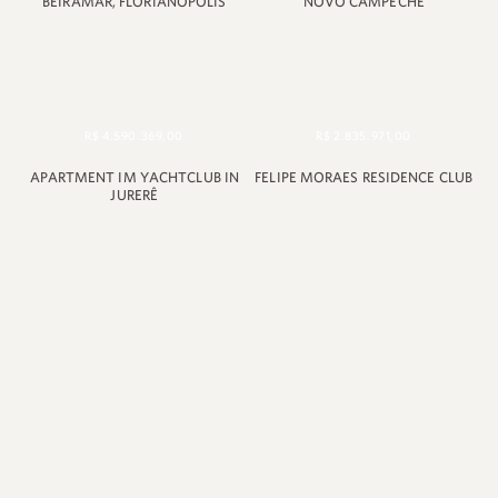
BEIRAMAR, FLORIANÓPOLIS
NOVO CAMPECHE
R$ 4.590.369,00
R$ 2.835.971,00
APARTMENT IM YACHTCLUB IN
FELIPE MORAES RESIDENCE CLUB
JURERÊ