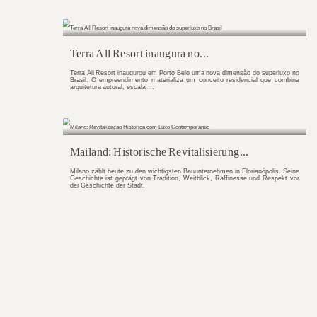
As 10 Coberturas mais deseja.
Coberturas sempre carregaram um significad
Elas representam conquista, posição e, sob
1920, em Nova York, essa ideia ...
Terra All Resort inaugura no..
Terra All Resort inaugurou em Porto Belo um
Brasil. O empreendimento materializa um co
arquitetura autoral, escala ...