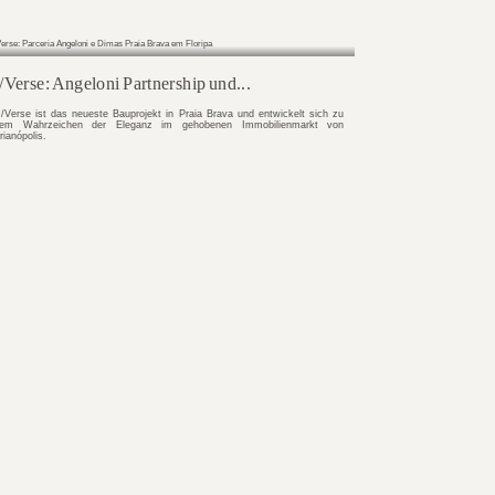
ls chega a Jur...
ega a Jurerê Internacional em um momento em que o
nte consolidado no cenário de alto padrão no Brasil ...
a ao protagoni...
is como a Louis Vuitton colocam a casa no centro de
to não é gratuito. Trata-se de um reflexo, e ...