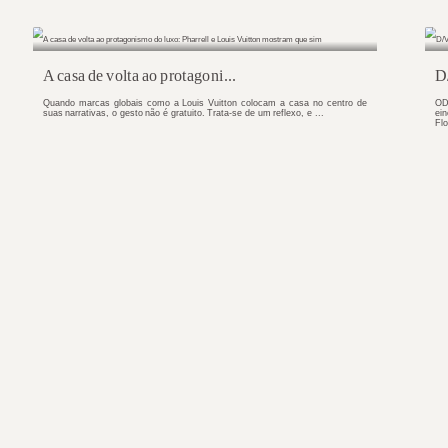
The Almer Hote
..
The Almer Hotels ch
bairro já está plename
o que vai além da arquitetura.
retudo, perspectiva. Nos anos
.
A casa de volt
a nova dimensão do superluxo no
Quando marcas globa
nceito residencial que combina
suas narrativas, o ges