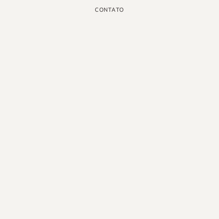
CONTATO
INSTAGRAM
GOOGLE
FACEBOOK
LINKEDIN
PINTEREST
YOUTUBE
X
PORTUGUÊS DO BRASIL