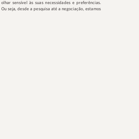
olhar sensível às suas necessidades e preferências.
Ou seja, desde a pesquisa até a negociação, estamos
ao seu lado em cada etapa do processo.
Com nossa experiência e alto conhecimento da
região, vamos encontrar o lugar ideal para você viver
e investir. Estamos em
Jurerê Internacional
, na
Rua
Prof. Heinz Braunsperger, 88 – Loja 3
.
Agende sua
visita.
♠
Siga no Instagram: @luxuryhomefloripa
♠
Clique e entre em contato
📱
+ 55 48 99660 6799
R$ 2.990.000,00
Quer conhecer a região? Deixe seus
dados que um dos profissionais da
LORIANÓPOLIS
APARTAMENTO FRENTE MAR EM CANAJURÊ
Buzz irá entrar em contato.