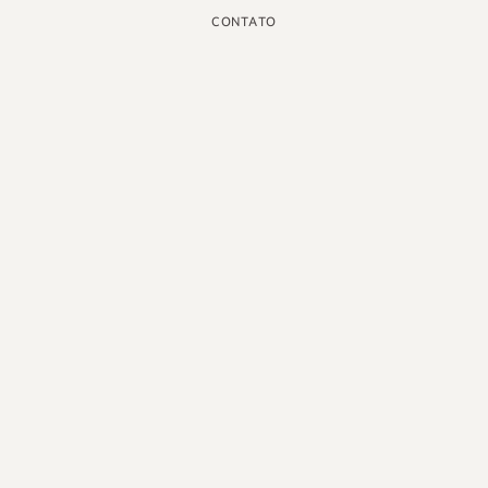
CONTATO
INSTAGRAM
GOOGLE
FACEBOOK
LINKEDIN
PINTEREST
YOUTUBE
X
PORTUGUÊS DO BRASIL