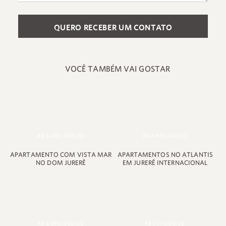
Please leave this field empty.
VOCÊ TAMBÉM VAI GOSTAR
+55 48 99660 6799
R$ 3.400.000,00
R$ 4.903.041,00
APARTAMENTO COM VISTA MAR
APARTAMENTOS NO ATLANTIS
NO DOM JURERÊ
EM JURERÊ INTERNACIONAL
R$ 2.890.000,00
R$ 777.600,00