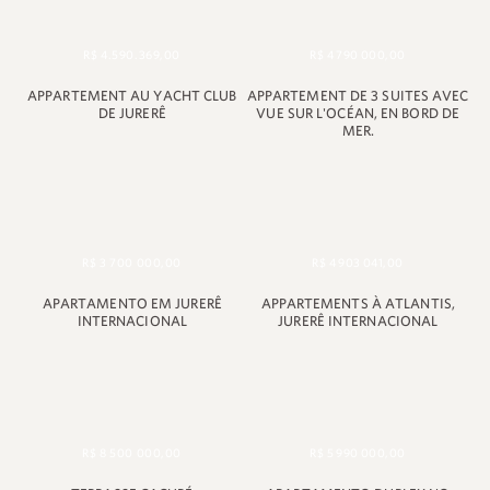
R$ 4.590.369,00
R$ 4 790 000,00
APPARTEMENT AU YACHT CLUB
APPARTEMENT DE 3 SUITES AVEC
DE JURERÊ
VUE SUR L'OCÉAN, EN BORD DE
MER.
R$ 3 700 000,00
R$ 4 903 041,00
APARTAMENTO EM JURERÊ
APPARTEMENTS À ATLANTIS,
INTERNACIONAL
JURERÊ INTERNACIONAL
R$ 8 500 000,00
R$ 5 990 000,00