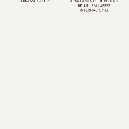
TERRASSE CACUPÉ
APARTAMENTO DUPLEX NO
BELLINI EM JURERÊ
INTERNACIONAL