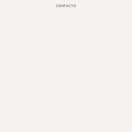
CONTACTO
INSTAGRAM
GOOGLE
FACEBOOK
LINKEDIN
PINTEREST
YOUTUBE
X
ESPAÑOL