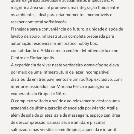
quem exige exclusividade e acabamentos impecáveis. A
magnífica área social promove uma integração fluida entre
os ambientes, ideal para criar momentos memoráveis e
receber com total sofisticação.
Planejada para a conveniência do futuro, a unidade dispõe de
lavabo de apoio, infraestrutura completa preparada para
automação residencial e um prático hobby box,
consolidando o
Arkki
como o cenário definitivo de luxo no
Centro de Florianópolis.
A experiência de viver neste verdadeiro
home club
se eleva
por meio de uma infraestrutura de lazer incomparável
distribuída em três pavimentos e um rooftop exclusivo, com
interiores assinados por Mariana Pesca e paisagismo
exuberante do Grupo Le Nôtre.
O complexo voltado à saúde e ao relaxamento destaca uma
academia de última geração chancelada por Marcio Atalla,
além de sala de pilates, sala de massagem, espaço zen, área
de descompressão, saunas seca e úmida, e piscinas
salinizadas nas versões semiolímpica, aquecida e infantil.