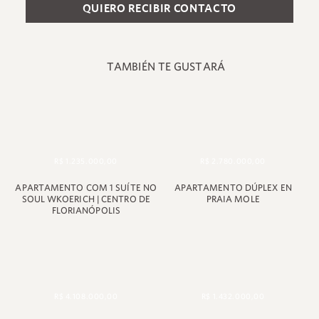
TAMBIÉN TE GUSTARÁ
+55 48 99660 6799
R$ 1.235.000,00
R$ 2.780.000,00
APARTAMENTO COM 1 SUÍTE NO
APARTAMENTO DÚPLEX EN
SOUL WKOERICH | CENTRO DE
PRAIA MOLE
FLORIANÓPOLIS
R$ 4.108.000,00
R$ 1.432.000,00