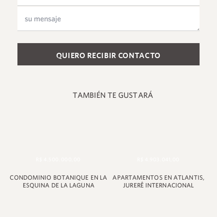
Please leave this field empty.
TAMBIÉN TE GUSTARÁ
+55 48 99660 6799
R$ 4.500.000,00
R$ 4.903.041,00
CONDOMINIO BOTANIQUE EN LA
APARTAMENTOS EN ATLANTIS,
ESQUINA DE LA LAGUNA
JURERÊ INTERNACIONAL