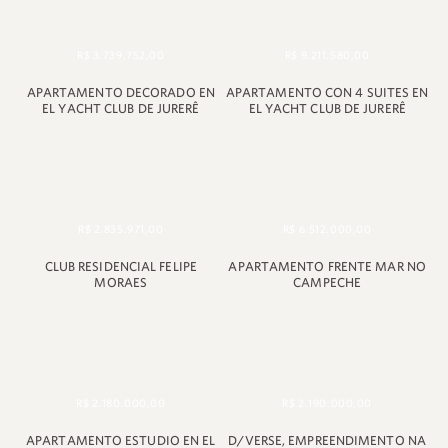
R$ 3.739.752,00
R$ 9.211.580,00
APARTAMENTO DECORADO EN
APARTAMENTO CON 4 SUITES EN
EL YACHT CLUB DE JURERÊ
EL YACHT CLUB DE JURERÊ
R$ 2.835.971,00
R$ 6.512.000,00
CLUB RESIDENCIAL FELIPE
APARTAMENTO FRENTE MAR NO
MORAES
CAMPECHE
R$ 2.180.000,00
R$ 2.190.000,00
APARTAMENTO ESTUDIO EN EL
D/VERSE, EMPREENDIMENTO NA