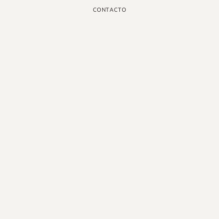
CONTACTO
INSTAGRAM
GOOGLE
FACEBOOK
LINKEDIN
PINTEREST
YOUTUBE
X
ESPAÑOL