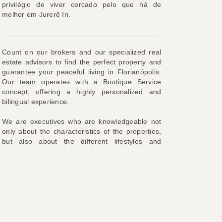
privilégio de viver cercado pelo que há de
melhor em Jurerê In.
Count on our brokers and our specialized real
estate advisors to find the perfect property and
guarantee your peaceful living in Florianópolis.
Our team operates with a Boutique Service
concept, offering a highly personalized and
bilingual experience.
We are executives who are knowledgeable not
only about the characteristics of the properties,
but also about the different lifestyles and
particularities of each region of Florianópolis
Island. For those arriving in the city and wishing
to visualize what it would be like to live here, our
selection goes beyond location and square
footage.
We select properties that perfectly fit your
current life stage, considering aspects such as