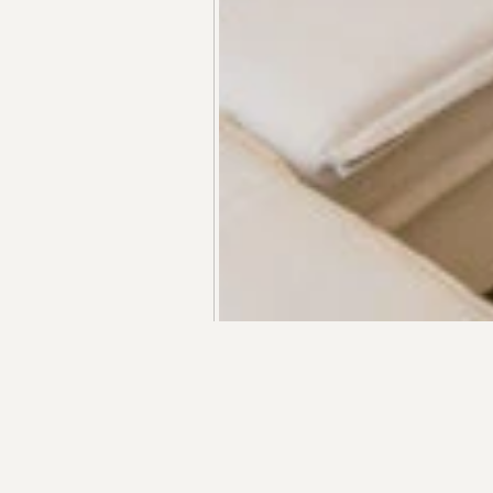
+55 48 99660 6799
R$ 1.602.000,00
Apartamento com 2 Suítes no Soul Wkoerich | Centro d
R$ 1.235.000,00