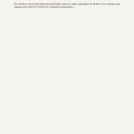
Terrenos à venda em Jurerê I...
Os terrenos em Jurerê Internacional estão entre os mais cobiça
variam entre 450 m² e 1000 m², incluindo lotes frente ...