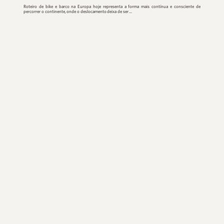
Roteiro de bike e barco na E...
Roteiro de bike e barco na Europa hoje representa a forma ma
percorrer o continente, onde o deslocamento deixa de ser ...