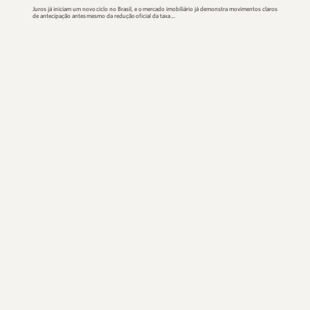
Juros em queda: por que o me...
Juros já iniciam um novo ciclo no Brasil, e o mercado imobiliário 
de antecipação antes mesmo da redução oficial da taxa ...