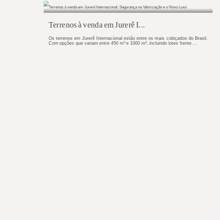
Real estate na América Latin..
O mercado de real estate na América Latina
investidores institucionais. Uma pesquis
investidores pretendem ...
Terrenos à venda em Jurerê I..
Os terrenos em Jurerê Internacional estão ent
Com opções que variam entre 450 m² e 1000 m²,