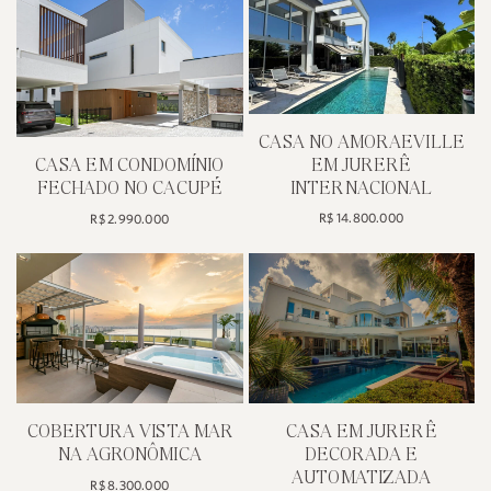
COBERTURA DUPLEX COM
CASA EM J
VISTA PARA O MAR EM
INTERNACIONAL,
JURERÊ INTERNACIONAL
DO BOSQ
AMORAEVI
R$ 6.800.000
R$ 8.190.0
CASA COM VIST
COQUEIR