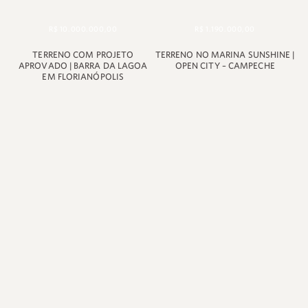
R$ 10.000.000,00
R$ 1.190.000,00
TERRENO COM PROJETO
TERRENO NO MARINA SUNSHINE |
APROVADO | BARRA DA LAGOA
OPEN CITY – CAMPECHE
EM FLORIANÓPOLIS