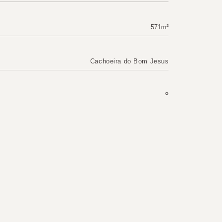
571m²
Cachoeira do Bom Jesus
8
2
Frente Mar
,
Vista mar
11867