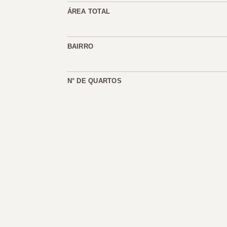
ÁREA TOTAL
BAIRRO
N° DE QUARTOS
N° DE SUÍTES
VISTA
CÓD. DO IMÓVEL