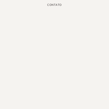
CONTATO
INSTAGRAM
GOOGLE
FACEBOOK
LINKEDIN
PINTEREST
YOUTUBE
X
PORTUGUÊS DO BRASIL