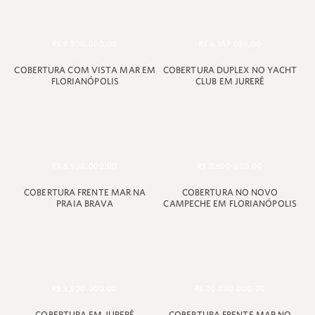
+55 48 99660 6799
R$ 9.800.000,00
R$ 6.557.084,00
COBERTURA COM VISTA MAR EM
COBERTURA DUPLEX NO YACHT
FLORIANÓPOLIS
CLUB EM JURERÊ
R$ 8.900.000,00
R$ 3.800.000,00
COBERTURA FRENTE MAR NA
COBERTURA NO NOVO
PRAIA BRAVA
CAMPECHE EM FLORIANÓPOLIS
R$ 3.500.000,00
R$ 20.000.000,00
COBERTURA EM JURERÊ
COBERTURA FRENTE MAR NO