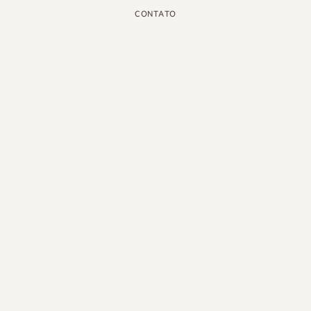
CONTATO
INSTAGRAM
GOOGLE
FACEBOOK
LINKEDIN
PINTEREST
YOUTUBE
X
PORTUGUÊS DO BRASIL