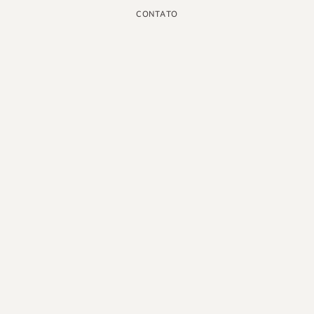
CONTATO
INSTAGRAM
GOOGLE
FACEBOOK
LINKEDIN
PINTEREST
YOUTUBE
X
PORTUGUÊS DO BRASIL