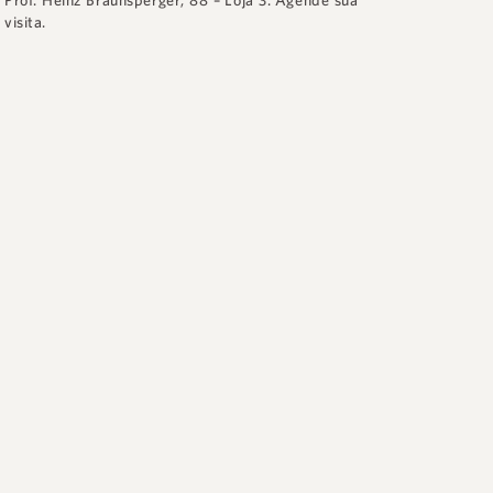
Prof. Heinz Braunsperger, 88 – Loja 3
.
Agende sua
visita.
♠
Siga no Instagram: @luxuryhomefloripa
♠
Clique e entre em contato
📱
+ 55 48 99660 6799
Quer conhecer a região? Deixe seus
dados que um dos profissionais da
Buzz irá entrar em contato.
R$ 8.250.000,00
 DOS AÇORES
CASA AO LADO DO BOSQUE AMORAEVILLE EM
JURERÊ INTERNACIONAL