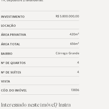
TV, depósito e 2 lavanderias.
R$ 5.800.000,00
INVESTIMENTO
LOCAÇÃO
420m²
ÁREA PRIVATIVA
656m²
ÁREA TOTAL
Córrego Grande
BAIRRO
4
N° DE QUARTOS
4
N° DE SUÍTES
VISTA
13836
CÓD. DO IMÓVEL
Interessado neste imóvel? Insira