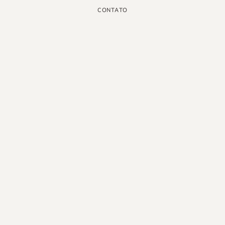
CONTATO
INSTAGRAM
GOOGLE
FACEBOOK
LINKEDIN
PINTEREST
YOUTUBE
X
PORTUGUÊS DO BRASIL