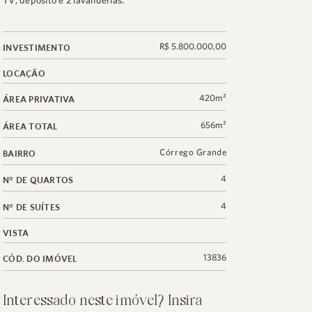
TV, depósito e 2 lavanderias.
R$ 5.800.000,00
INVESTIMENTO
LOCAÇÃO
420m²
ÁREA PRIVATIVA
656m²
ÁREA TOTAL
Córrego Grande
BAIRRO
4
N° DE QUARTOS
4
N° DE SUÍTES
VISTA
13836
CÓD. DO IMÓVEL
Interessado neste imóvel? Insira