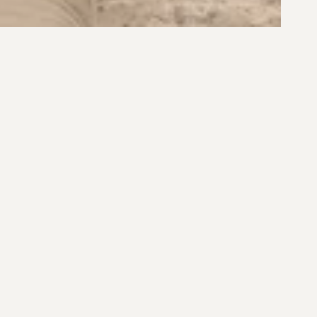
R$ 8.900.000,00
R$ 9.500.000,00
M CONDOMÍNIO NO CACUPÉ
CASA COM VISTA MAR EM C
FECHADO NO CACUPÉ, EM FLO